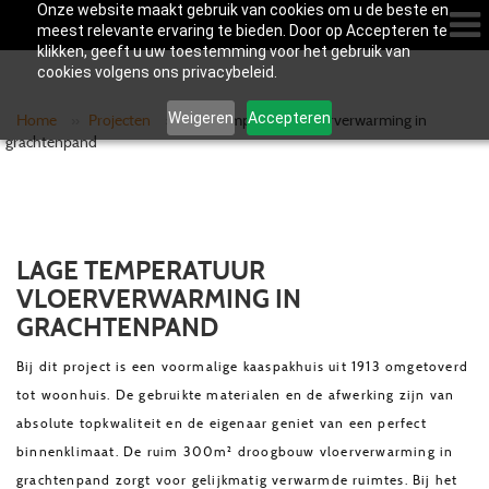
Onze website maakt gebruik van cookies om u de beste en
meest relevante ervaring te bieden. Door op Accepteren te
klikken, geeft u uw toestemming voor het gebruik van
cookies volgens ons privacybeleid.
Weigeren
Accepteren
Home
»
Projecten
»
Lage temperatuur vloerverwarming in
grachtenpand
LAGE TEMPERATUUR
VLOERVERWARMING IN
GRACHTENPAND
Bij dit project is een voormalige kaaspakhuis uit 1913 omgetoverd
tot woonhuis. De gebruikte materialen en de afwerking zijn van
absolute topkwaliteit en de eigenaar geniet van een perfect
binnenklimaat. De ruim 300m² droogbouw vloerverwarming in
grachtenpand zorgt voor gelijkmatig verwarmde ruimtes. Bij het