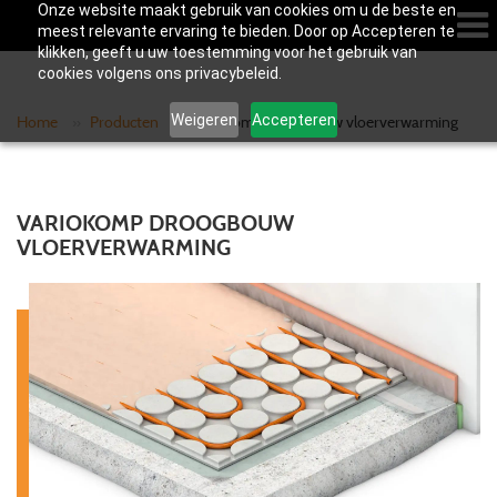
Onze website maakt gebruik van cookies om u de beste en
meest relevante ervaring te bieden. Door op Accepteren te
klikken, geeft u uw toestemming voor het gebruik van
cookies volgens ons privacybeleid.
Weigeren
Accepteren
Home
»
Producten
»
Variokomp droogbouw vloerverwarming
VARIOKOMP DROOGBOUW
VLOERVERWARMING