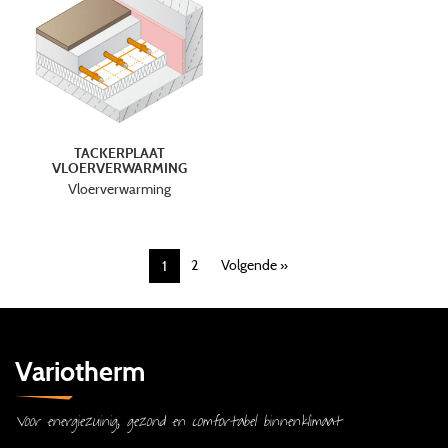
TACKERPLAAT
VLOERVERWARMING
Vloerverwarming
2
Volgende »
1
Variotherm
Voor energiezuinig, gezond en comfortabel binnenklimaat