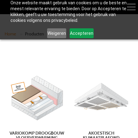
Onze website maakt gebruik van cookies om u de beste en
meest relevante ervaring te bieden. Door op Accepteren te
klikken, geeft u uw toestemming voor het gebruik van
cookies volgens ons privacybeleid.
Weigeren
Accepteren
Home
»
Producten
VARIOKOMP DROOGBOUW
AKOESTISCH
VLOERVERWARMING
KLIMAATPLAFOND