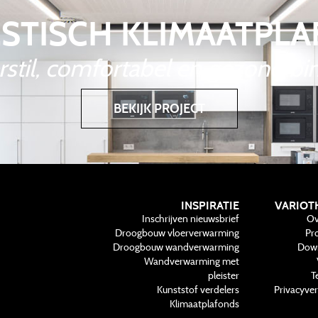
STISCH KLIMAATPL
erstil, comfortabel en gezond b
BEKIJK PROJECT
INSPIRATIE
VARIOT
Inschrijven nieuwsbrief
Ov
Droogbouw vloerverwarming
Pr
Droogbouw wandverwarming
Dow
Wandverwarming met
pleister
T
Kunststof verdelers
Privacyver
Klimaatplafonds