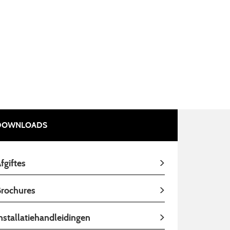
DOWNLOADS
fgiftes
rochures
nstallatiehandleidingen