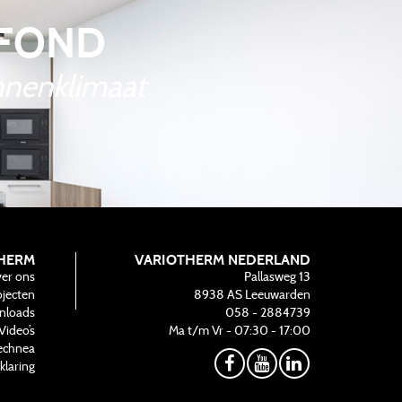
AFOND
innenklimaat
HERM
VARIOTHERM NEDERLAND
er ons
Pallasweg 13
ojecten
8938 AS
Leeuwarden
nloads
058 - 2884739
Video’s
Ma t/m Vr - 07:30 - 17:00
echnea
klaring