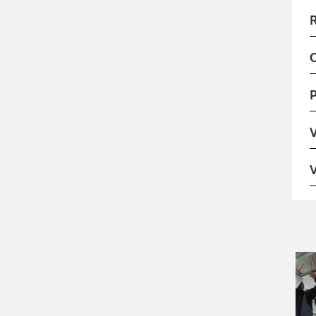
R
P
V
V