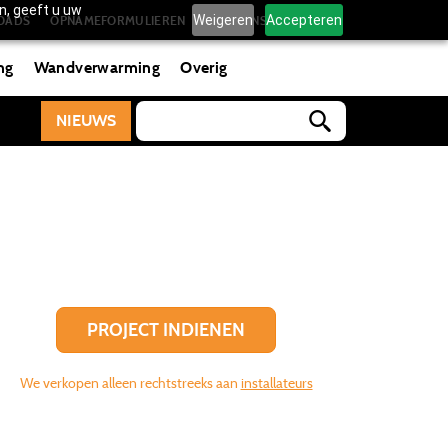
n, geeft u uw
Weigeren
Accepteren
OADS
OPNAMEFORMULIEREN
OVER ONS
CONTACT
ng
Wandverwarming
Overig
NIEUWS
PROJECT INDIENEN
We verkopen alleen rechtstreeks aan
installateurs