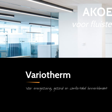
AKOE
voor fluist
Variotherm
Voor energiezuinig, gezond en comfortabel binnenklimaat