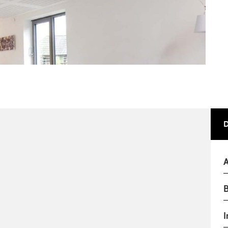
A
B
I