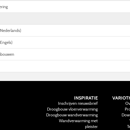
ring
 (Nederlands)
(Engels)
mbouwen
INSPIRATIE
VARIOT
Inschrijven nieuwsbrief
Ov
Droogbouw vloerverwarming
Pr
Droogbouw wandverwarming
Dow
Wandverwarming met
pleister
T