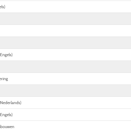
els)
(Engels)
ring
 (Nederlands)
(Engels)
mbouwen