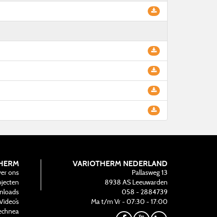
HERM
VARIOTHERM NEDERLAND
er ons
Pallasweg 13
ojecten
8938 AS
Leeuwarden
nloads
058 - 2884739
Video’s
Ma t/m Vr - 07:30 - 17:00
echnea