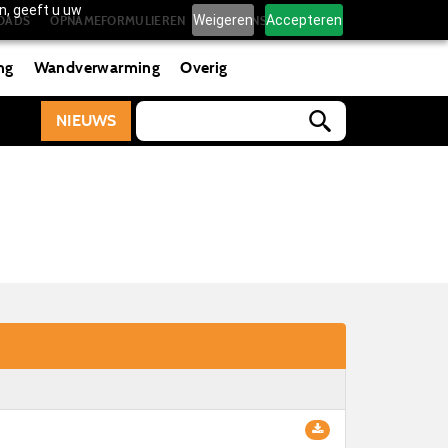
n, geeft u uw
Weigeren
Accepteren
OADS
OPNAMEFORMULIEREN
OVER ONS
CONTACT
ng
Wandverwarming
Overig
NIEUWS