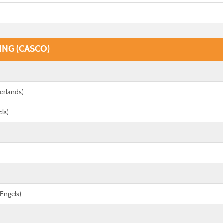
NG (CASCO)
erlands)
els)
(Engels)