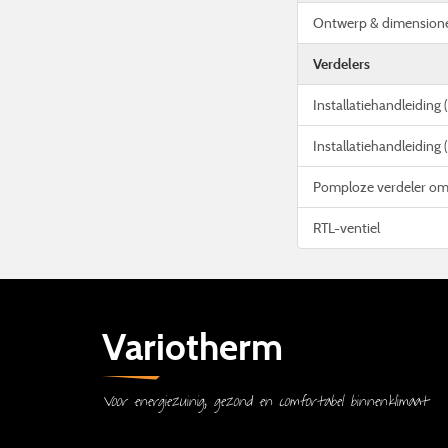
Ontwerp & dimensione
Verdelers
Installatiehandleiding
Installatiehandleiding 
Pomploze verdeler o
RTL-ventiel
Variotherm
Voor energiezuinig, gezond en comfortabel binnenklimaat