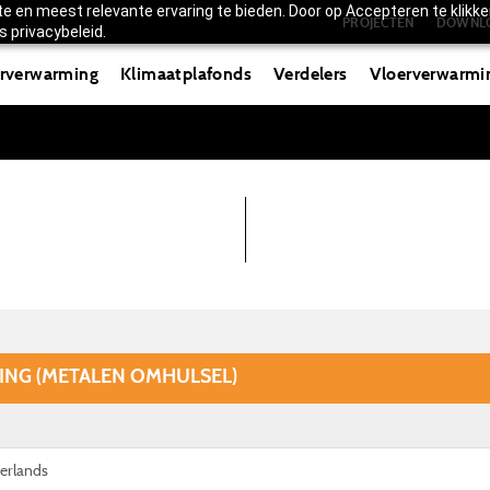
 en meest relevante ervaring te bieden. Door op Accepteren te klikke
PROJECTEN
DOWNL
 privacybeleid.
rverwarming
Klimaatplafonds
Verdelers
Vloerverwarmi
NG (METALEN OMHULSEL)
derlands